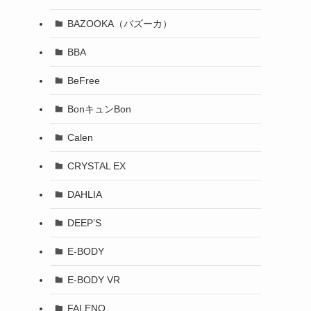
BAZOOKA（バズーカ）
BBA
BeFree
BonキュンBon
Calen
CRYSTAL EX
DAHLIA
DEEP’S
E-BODY
E-BODY VR
FALENO