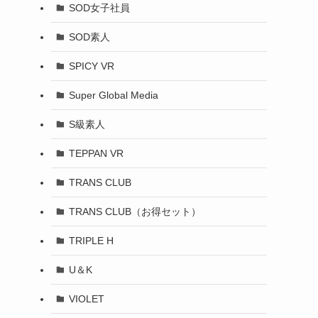
SOD女子社員
SOD素人
SPICY VR
Super Global Media
S級素人
TEPPAN VR
TRANS CLUB
TRANS CLUB（お得セット）
TRIPLE H
U＆K
VIOLET