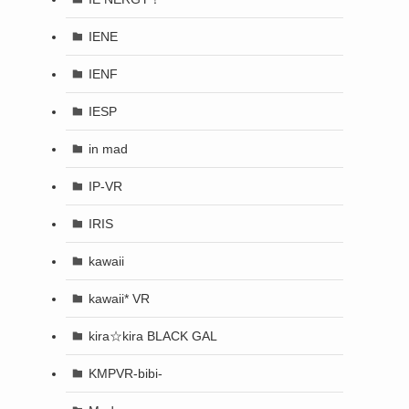
IENE
IENF
IESP
in mad
IP-VR
IRIS
kawaii
kawaii* VR
kira☆kira BLACK GAL
KMPVR-bibi-