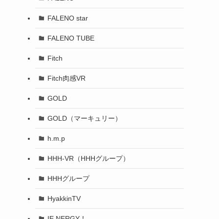
FALENO star
FALENO TUBE
Fitch
Fitch肉感VR
GOLD
GOLD（マーキュリー）
h.m.p
HHH-VR（HHHグループ）
HHHグループ
HyakkinTV
IE NERGY！