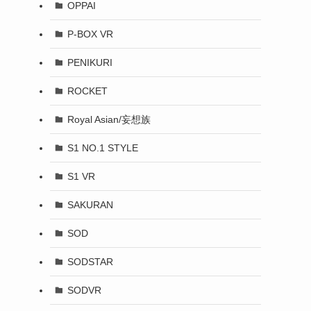
OPPAI
P-BOX VR
PENIKURI
ROCKET
Royal Asian/妄想族
S1 NO.1 STYLE
S1 VR
SAKURAN
SOD
SODSTAR
SODVR